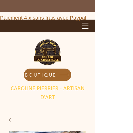
Paiement 4 x sans frais avec Paypal       ***        
BOUTIQUE
CAROLINE PIERRIER - ARTISAN
D'ART